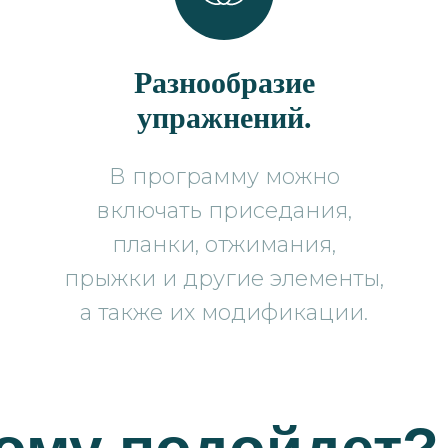
Разнообразие
упражнений.
В программу можно
включать приседания,
планки, отжимания,
прыжки и другие элементы,
а также их модификации.