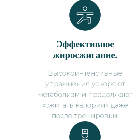
Эффективное
жиросжигание.
Высокоинтенсивные
упражнения ускоряют
метаболизм и продолжают
«сжигать калории» даже
после тренировки.