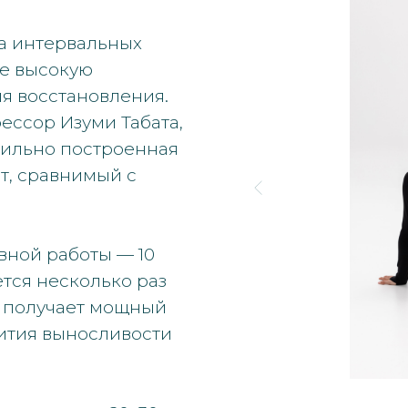
ка интервальных
бе высокую
ля восстановления.
ессор Изуми Табата,
авильно построенная
т, сравнимый с
ивной работы — 10
ется несколько раз
м получает мощный
вития выносливости